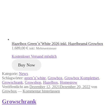
Hazelbox Green´n´White 2026 inkl. Hazelbeam4 Growbox
1.689,00
€
inkl. Mehrwertsteuer
Kostenloser Versand möglich
Buy Now
Kategorie:
News
Schlagwörter:
green´n´white
,
Growbox
,
Growbox Komplettset
,
Growschrank
,
Growshop
,
Hazelbox
,
Homegrow
Veröffentlicht am
Dezember 12, 2021
Dezember 20, 2022
von
Growbox
—
Kommentar hinterlassen
Growschrank