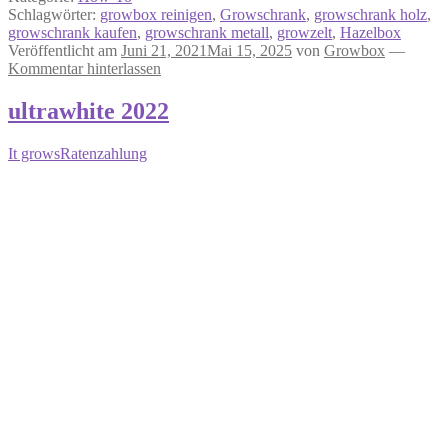
Schlagwörter:
growbox reinigen
,
Growschrank
,
growschrank holz
,
growschrank kaufen
,
growschrank metall
,
growzelt
,
Hazelbox
Veröffentlicht am
Juni 21, 2021
Mai 15, 2025
von
Growbox
—
Kommentar hinterlassen
ultrawhite 2022
It grows
Ratenzahlung