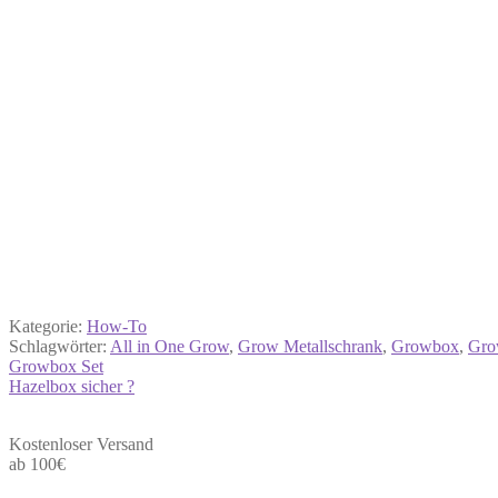
Kategorie:
How-To
Schlagwörter:
All in One Grow
,
Grow Metallschrank
,
Growbox
,
Gro
Beitrags-
Growbox Set
Hazelbox sicher ?
Navigation
Kostenloser Versand
ab 100€