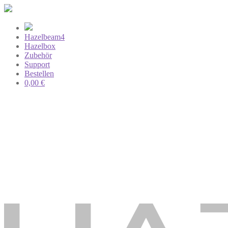
Hazelbeam4
Hazelbox
Zubehör
Support
Bestellen
0,00
€