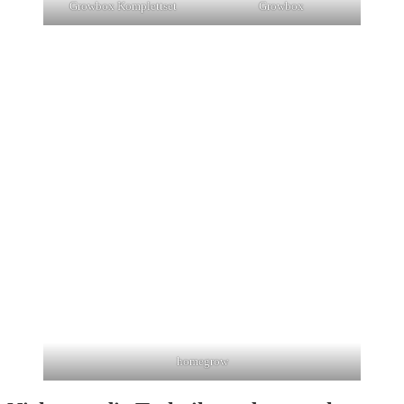
Growbox
Growbox Komplettset
homegrow